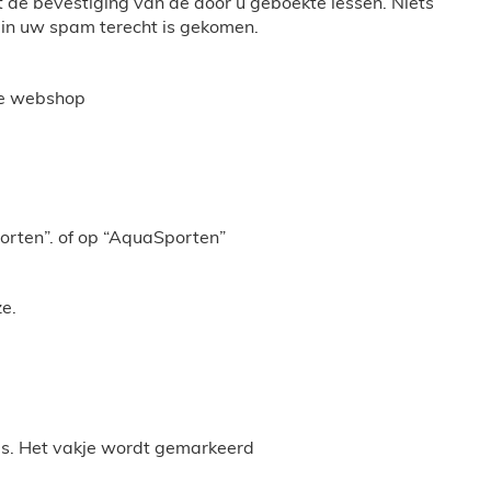
et de bevestiging van de door u geboekte lessen. Niets
 in uw spam terecht is gekomen.
ze webshop
Sporten”. of op “AquaSporten”
n uw keuze.
es. Het vakje wordt gemarkeerd