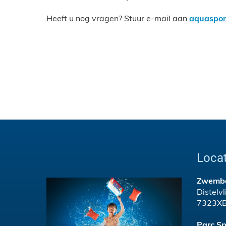
Heeft u nog vragen? Stuur e-mail aan
aquaspor
Locat
Zwembad
Distelv
7323XB
Parc Sp