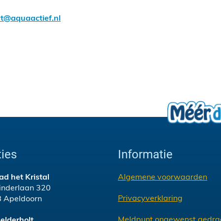
t@aquaactief.nl
ies
Informatie
 het Kristal
Algemene voorwaarden
linderlaan 320
Privacyverklaring
 Apeldoorn
Meldpunt ongewenst gedra
elderholt